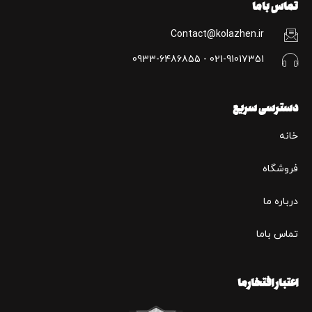
تماس باما
Contact@kolazhen.ir
021-91017351 - 0933-6486855
دسترسی سریع
خانه
فروشگاه
درباره ما
تماس باما
اعتبار افتخارما