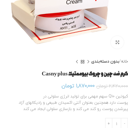
برای بزرگنمایی کلیک کنید
خانه
بدون دسته‌بندی
کرم ضد چین و چروک بيوممتيك Casny plus
1,870,000
تومان
2,420,000
تومان
كيوتين Q10 سهم مهمی برای توليد انرژی سلولی در
پوست دارد همچنين بعنوان آنتی اکسيدان طبيعى و راديکالهای آزاد
پيرشدن پوست رو كند مى كند و بازسازى سلولى ايجاد مى كند