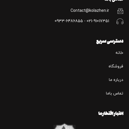
Contact@kolazhen.ir
021-91017351 - 0933-6486855
دسترسی سریع
خانه
فروشگاه
درباره ما
تماس باما
اعتبار افتخارما