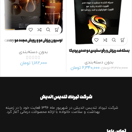
لوسيون ریزش مو و رویش مجدد مو casny
بسته ضد ریزش و رفع سفیدی دو عددى پرديكا
بدون دسته‌بندی
بدون دسته‌بندی
1,182,000
تومان
2,340,000
تومان
3,270,000
تومان
شرکت تیرداد تندیس اندیش
شرکت تیرداد تندیس اندیش در شهریور ماه 1396 فعایت خود را در زمینه
بهداشت و سلامت خانواده با ارائه محصولات درمانی آغاز کرد.
تماس باما